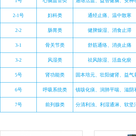
1号
心脑血管类
通络活血、益智健脑、安神
2-1号
妇科类
通经止痛、温中散寒
2-2
肠胃类
健脾燥湿、消食止滞
3-1
骨关节类
舒筋通络、消炎止痛
3-2
风湿类
祛风除湿、活血化瘀
5号
肾功能类
固本培元、壮阳健肾、益气
6号
呼吸系统类
镇咳化痰、润肺平喘、滋阴
7号
前列腺类
分清利浊、利湿通淋、软坚