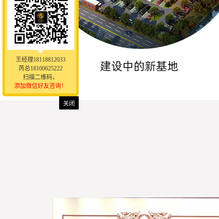
王经理18118812033
芮总18100625222
扫描二维码，
添加微信好友咨询！
关闭