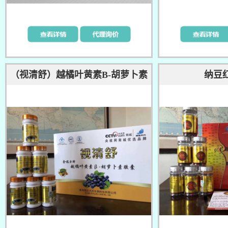
（视清舒）越橘叶黄素B-胡萝卜素
纳豆
胶囊