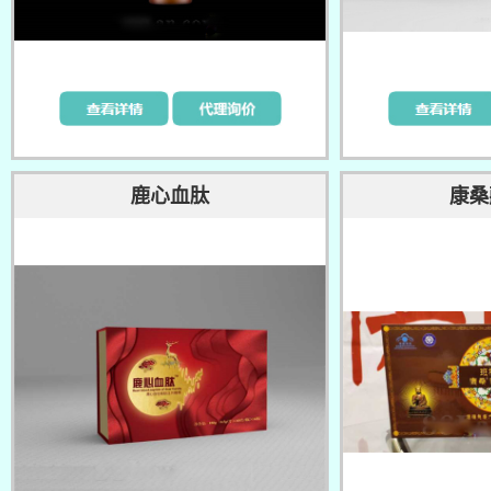
鹿心血肽
康桑