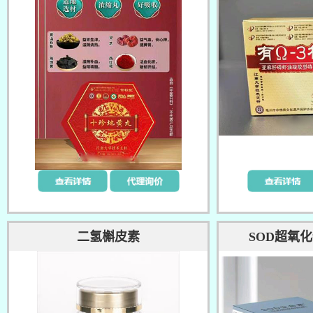
二氢槲皮素
SOD超氧