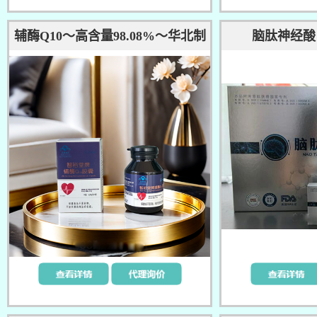
辅酶Q10～高含量98.08%～华北制
脑肽神经酸
药