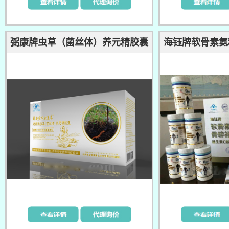
弼康牌虫草（菌丝体）养元精胶囊
海钰牌软骨素氨
维生