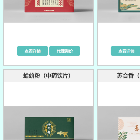
蛤蚧粉（中药饮片）
苏合香（