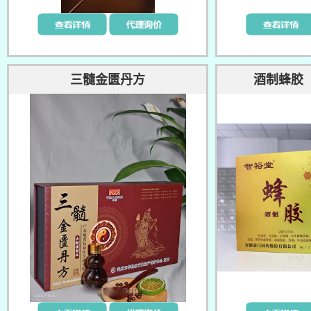
三髓金匮丹方
酒制蜂胶