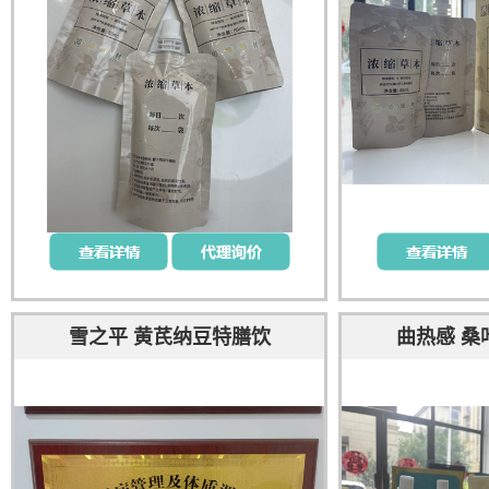
雪之平 黄芪纳豆特膳饮
曲热感 桑