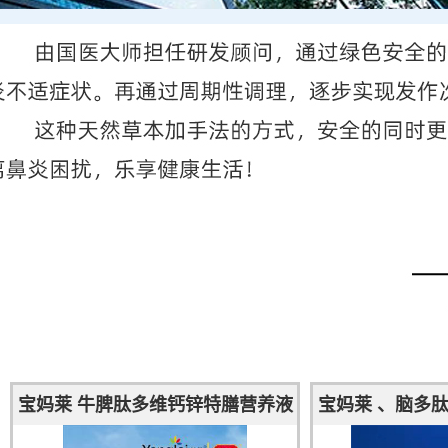
宝妈莱 牛脾肽多维钙锌特膳营养液
宝妈莱 、脑多