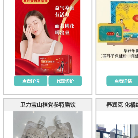
卫力宝山楂党参特膳饮
养润克 化橘