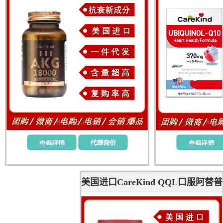
衰老
美国进口CareKind QQL口服阿替普
酶ATiP溶栓复合酶