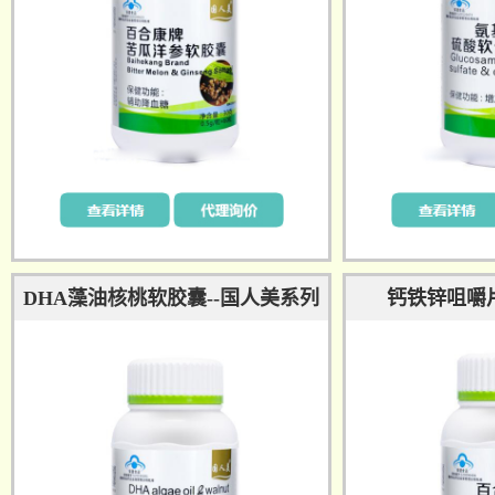
DHA藻油核桃软胶囊--国人美系列
钙铁锌咀嚼片