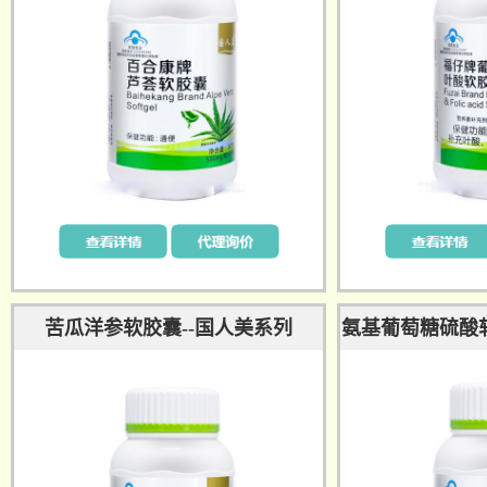
苦瓜洋参软胶囊--国人美系列
氨基葡萄糖硫酸软
美