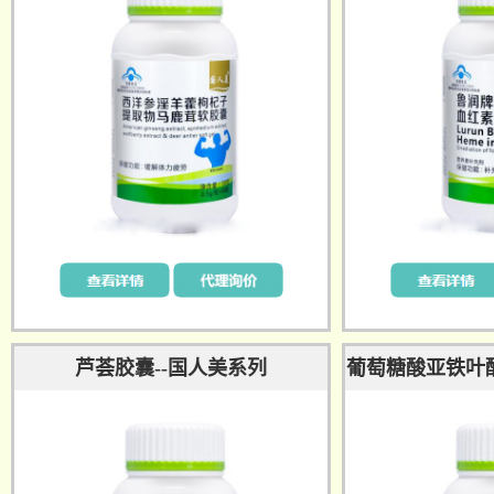
芦荟胶囊--国人美系列
葡萄糖酸亚铁叶酸