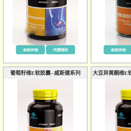
葡萄籽维E软胶囊--威斯健系列
大豆异黄酮维E软