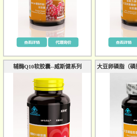
辅酶Q10软胶囊--威斯健系列
大豆卵磷脂（磷