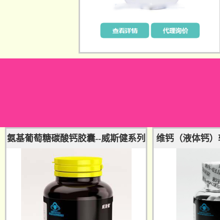
氨基葡萄糖碳酸钙胶囊--威斯健系列
维钙（液体钙）软
威斯