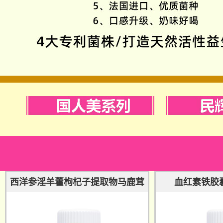
西洋参淫羊藿枸杞子提取物马鹿茸
血红素铁胶囊
软胶囊--国人美系列