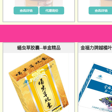
蛹虫草胶囊--单盒精品
金福力牌越橘叶
囊--