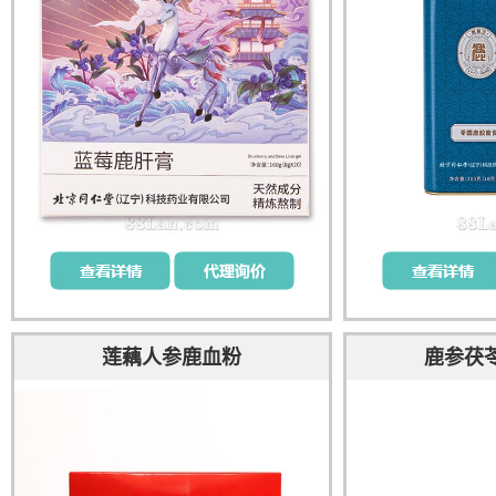
莲藕人参鹿血粉
鹿参茯