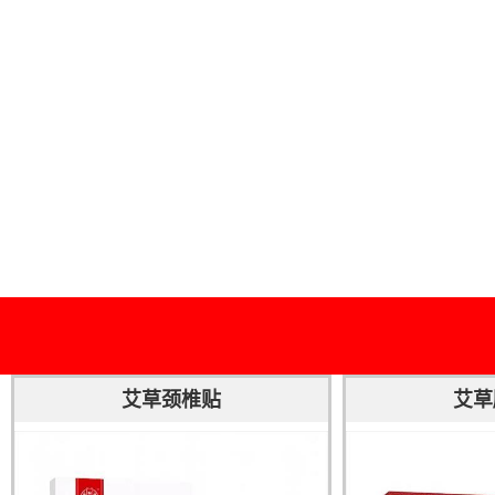
艾草颈椎贴
艾草