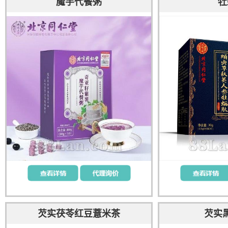
魔芋代餐粥
牡
芡实茯苓红豆薏米茶
芡实