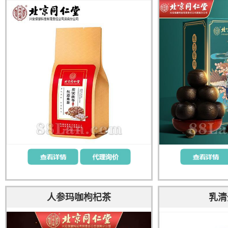
人参玛咖枸杞茶
乳清