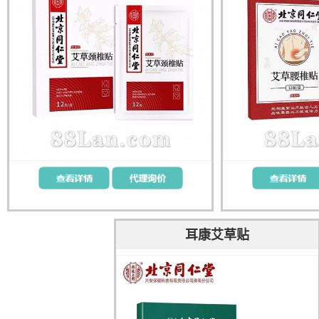
耳康艾草贴