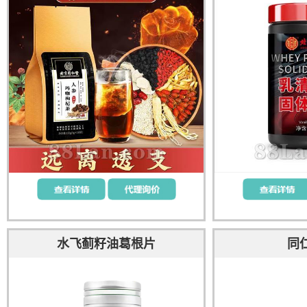
水飞蓟籽油葛根片
同