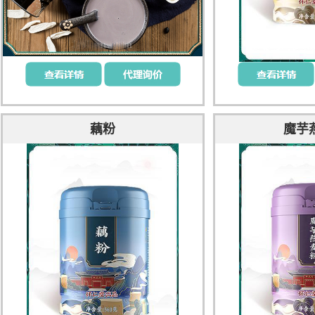
藕粉
魔芋