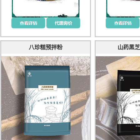
八珍糕预拌粉
山药黑芝