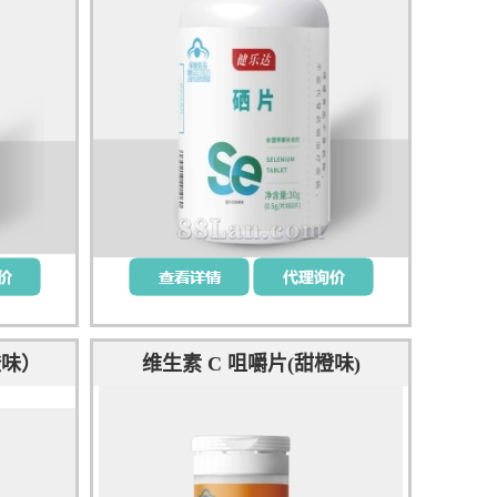
橙味）
维生素 C 咀嚼片(甜橙味)