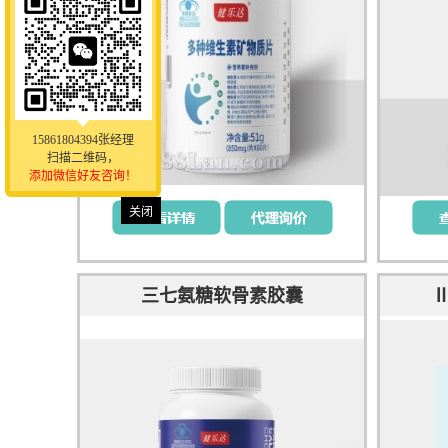
15861804394张经理
扫描二维码，
添加微信好友咨询！
关闭
三七氨糖软骨素胶囊