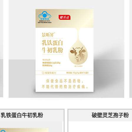
乳铁蛋白牛初乳粉
破壁灵芝孢子粉