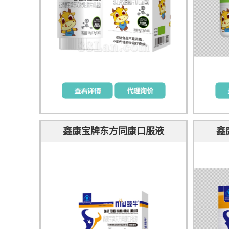
鑫康宝牌东方同康口服液
鑫