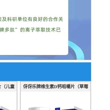
片（儿童
伢伢乐牌维生素D钙咀嚼片（草莓
味）