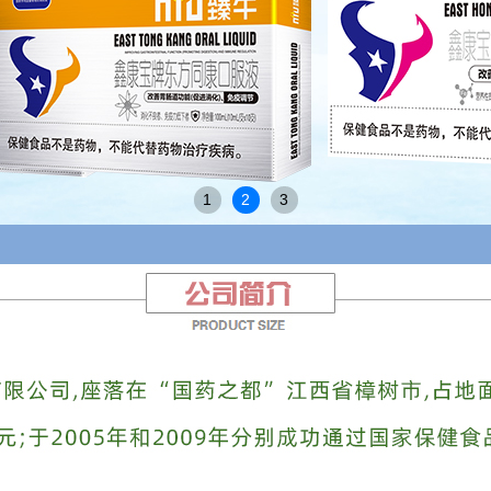
1
2
3