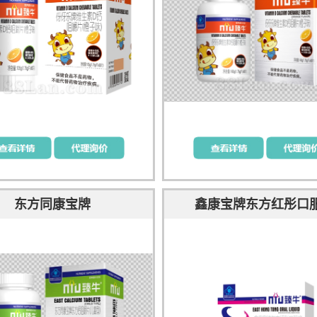
东方同康宝牌
鑫康宝牌东方红彤口