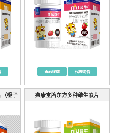
片（橙子
鑫康宝牌东方多种维生素片