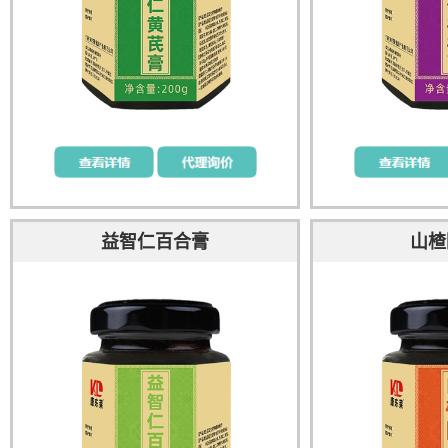
益智仁百合膏
山楂