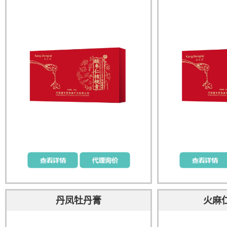
丹凤牡丹膏
火麻