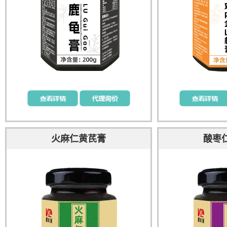
火麻仁黄芪膏
酸枣