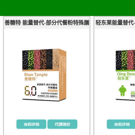
善糖特 能量替代-部分代餐粉特殊膳
轻东莱能量替代
食