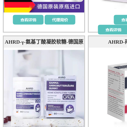
AHRD-γ-氨基丁酸凝胶软糖-德国原
AHRD
装进口