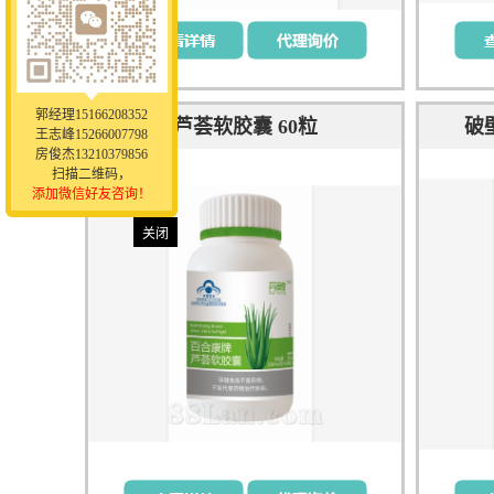
郭经理15166208352
芦荟软胶囊 60粒
破
王志峰15266007798
房俊杰13210379856
扫描二维码，
添加微信好友咨询！
关闭