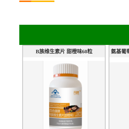
B族维生素片 甜橙味60粒
氨基葡