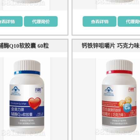
辅酶Q10软胶囊 60粒
钙铁锌咀嚼片 巧克力味 