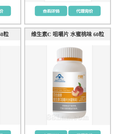
0粒
维生素C 咀嚼片 水蜜桃味 60粒