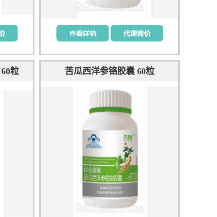
60粒
苦瓜西洋参铬胶囊 60粒