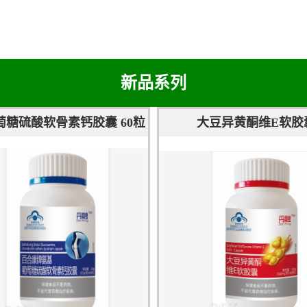
新品系列
萄糖硫酸软骨素钙胶囊 60粒
大豆异黄酮维E软胶