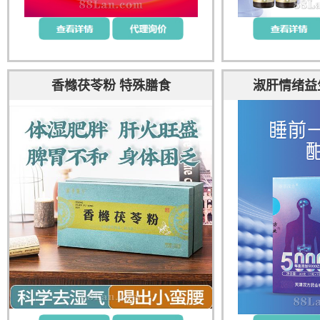
香橼茯苓粉 特殊膳食
淑肝情绪益