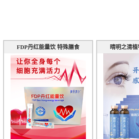
FDP丹红能量饮 特殊膳食
晴明之清植