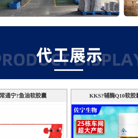
常通宁?鱼油软胶囊
KKS?辅酶Q10软胶