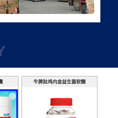
囊
牛脾肽鸡内金益生菌软糖