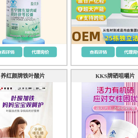
养红颜牌铁叶酸片
KKS牌硒咀嚼片