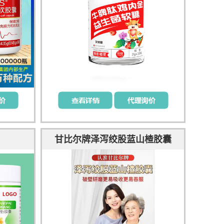
甘比尔牌泽泻绞股蓝山楂胶囊