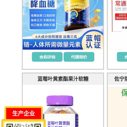
蓝莓叶黄素酯果汁软糖
佐宁
生产企业