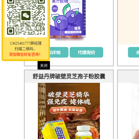
13625461777薛经理
扫描二维码，
添加微信好友咨询！
关闭
舒益丹牌破壁灵芝孢子粉胶囊